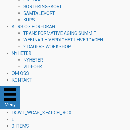
a
n
SORTERINGSKORT
r
u
SAMTALEKORT
e
s
KURS
s
KURS OG FOREDRAG
e
TRANSFORMATIVE AGING SUMMIT
n
WEBINAR – VERDIGHET I HVERDAGEN
2 DAGERS WORKSHOP
NYHETER
NYHETER
VIDEOER
OM OSS
KONTAKT
Meny
DGWT_WCAS_SEARCH_BOX
L
0 ITEMS