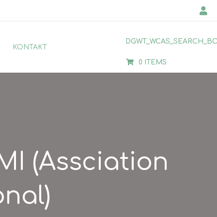
Min 
DGWT_WCAS_SEARCH_B
KONTAKT
0 ITEMS
MI (Assciation
nal)