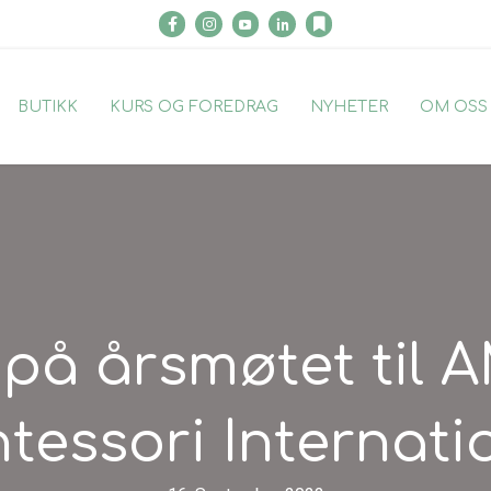
Facebook
Instagram
Youtube Montessori Care
Linkedin Carolyn Magnussen
Substack
BUTIKK
KURS OG FOREDRAG
NYHETER
OM OSS
på årsmøtet til A
tessori Internatio