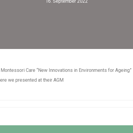
16. September 2022
, Montessori Care
“New Innovations in Environments for Ageing”
here we presented at their AGM